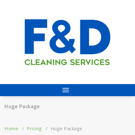
Skip
to
content
Servicio de Limpieza y Mantenimiento
Toggle
navigation
Huge Package
Home
/
Pricing
/
Huge Package