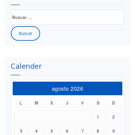
Buscar:
Calender
agosto 2026
L
M
X
J
V
S
D
1
2
3
4
5
6
7
8
9