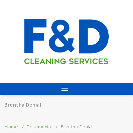
Skip
to
content
Servicio de Limpieza y Mantenimiento
Toggle
navigation
Brentha Denial
Home
/
Testimonial
/
Brentha Denial